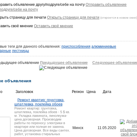
Отправить объявление
подруге/себе на почту
Открыть страницу для печати
(откроется в новом окне)
Оставить своё мнение
вые теги для данного объявления:
приспособления
алюминиевые
тарные
лестницы
Предыдущее объявление
Следующее объявлени
е объявления
то
Заголовок
Регион
Цена
Дата
Ремонт квартир: грунтовка,
шпатлевка, поклейка обоев
Ремонт квартир: грунтовка,
шпатлевка, поклейка обоев - 5 $ кв.
м. Укладка ламината, линолеума-
цена договорная. Производим
работы по переносу электрики в
квартире или полная ее замена.
Минск
11.05.2020
Цена договорная. Все виды сантех.
работ, установка стиральных