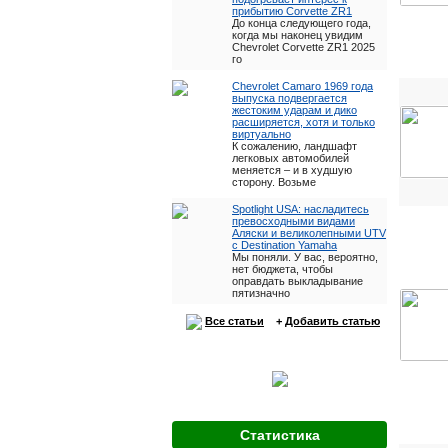
прибытию Corvette ZR1
До конца следующего года,
когда мы наконец увидим
Chevrolet Corvette ZR1 2025
го
Chevrolet Camaro 1969 года
выпуска подвергается
жестоким ударам и дико
расширяется, хотя и только
виртуально
К сожалению, ландшафт
легковых автомобилей
меняется – и в худшую
сторону. Возьме
Spotlight USA: насладитесь
превосходными видами
Аляски и великолепными UTV
с Destination Yamaha
Мы поняли. У вас, вероятно,
нет бюджета, чтобы
оправдать выкладывание
пятизначно
Все статьи
+
Добавить статью
Статистика