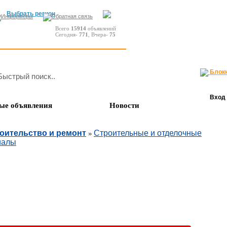
Выбрать регион
Всего
15914
объявлений
Сегодня-
771
, Вчера-
75
Блок
Вход
ые объявления
Новости
оительство и ремонт
Строительные и отделочные
»
иалы