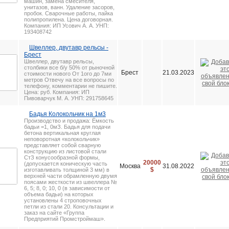
машин, замена смесителя,
унитазов, ванн. Удаление засоров,
пробок. Сварочные работы, пайка
полипропилена. Цена договорная.
Компания: ИП Усович А. А. УНП:
193408742
Швеллер, двутавр рельсы -
Брест
Швеллер, двутавр рельсы,
столбики все б/у 50% от рыночной
Брест
21.03.2023
стоимости нового От 1ого до 7ми
метров Отвечу на все вопросы по
телефону, комментарии не пишите.
Цена: руб. Компания: ИП
Пивоварчук М. А. УНП: 291758645
Бадья Колокольчик на 1м3
Производство и продажа: Ёмкость
бадьи =1, 0мЗ. Бадья для подачи
бетона вертикальная круглая
неповоротная «колокольчик»
представляет собой сварную
конструкцию из листовой стали
СтЗ конусообразной формы,
20000
(допускается коническую часть
Москва
31.08.2022
$
изготавливать толщиной 3 мм) в
верхней части обрамленную двумя
поясами жесткости из швеллера №
6, 5; 8, 0; 10, 0 (в зависимости от
объема бадьи) на которых
установлены 4 строповочных
петли из стали 20. Консультации и
заказ на сайте «Группа
Предприятий Промстроймаш».