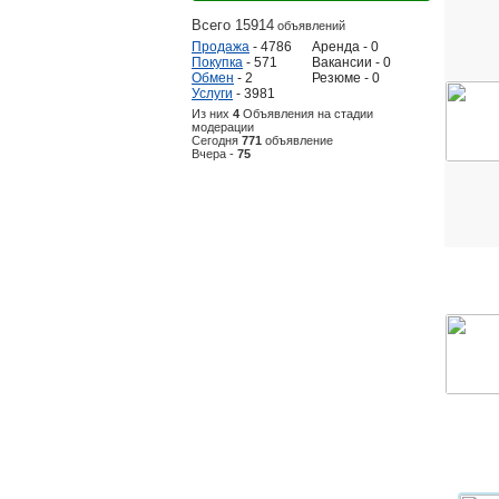
Всего 15914
объявлений
Продажа
- 4786
Аренда - 0
Покупка
- 571
Вакансии - 0
Обмен
- 2
Резюме - 0
Услуги
- 3981
Из них
4
Объявления на стадии
модерации
Сегодня
771
объявление
Вчера -
75