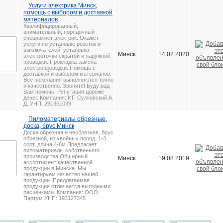
Услуги электрика Минск,
помощь с выбором и доставкой
материалов
Квалифицированный,
внимательный, порядочный
специалист электрик. Окажет
услуги по установке розеток и
выключателей, установка
Минск
14.02.2020
электроточки скрытой и наружной
проводки. Прокладка замена
электропроводки. Помощь с
доставкой и выбором материалов.
Все пожелания выполняются точно
и качественно. Звоните! Буду рад
Вам помочь. Репутация дороже
денег. Компания: ИП Сулковский А.
Д. УНП: 291351039
Пиломатериалы обрезные,
доска, брус Минск
Доска обрезная и необрезная, брус
обрезной, из хвойных пород, 1-3
сорт, длина 4-6м Предлагает
пиломатериалы собственного
производства Обширный
Минск
19.08.2019
ассортимент качественной
продукции в Минске. Мы
гарантируем качество нашей
продукции. Предлагаемая
продукция отличается выгодными
расценками. Компания: ООО
Партум УНП: 193127345