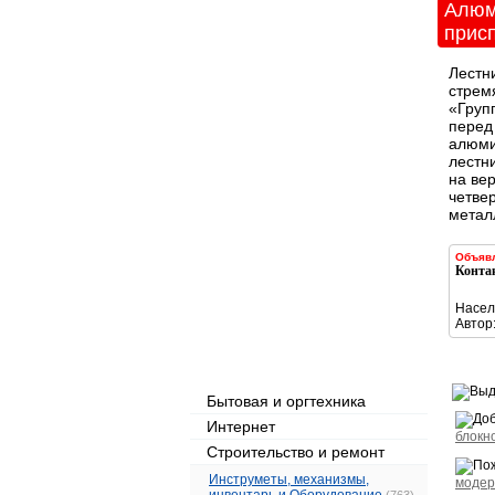
Алюм
прис
Лестн
стремя
«Груп
перед
алюми
лестн
на ве
четве
металл
Объявл
Конта
Насел
Автор
Рубрикатор объявлений
Бытовая и оргтехника
Интернет
блокн
Строительство и ремонт
Инструметы, механизмы,
модер