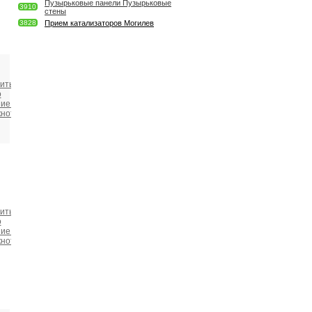
Пузырьковые панели Пузырьковые
3910
стены
3828
Прием катализаторов Могилев