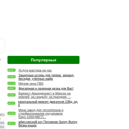
е
Популярные
9267
Услуги мастера на час
Защитные шторы для террас, веранд,
6368
беседок, уличных кафе
4716
Мягкие окна ПВХ
4697
Фрезерная и лазерная резка для Вас!
Баянист-Аккордеонист в Минске на
4380
юбилей, на свадьбу, на праздник, ...
капитальный ремонт двигателя 238д, нд,
4112
б
Мини завод для теплоблоков и
4029
стройматериалов под мрамор
Евро-1000(АВСП...
абиссинский кот Питомник Sunny Bunny
3916
Вязка кошек