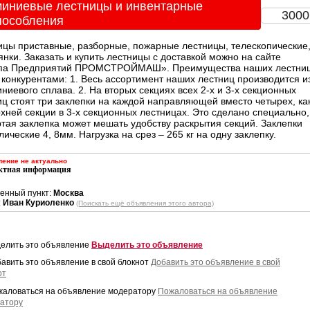
иниевые лестницы и инвентарные
300
пособления
ицы приставные, разборные, пожарные лестницы, телескопические
нки. Заказать и купить лестницы с доставкой можно на сайте
па Предприятий ПРОМСТРОЙМАШ». Преимущества наших лестни
 конкурентами: 1. Весь ассортимент наших лестниц производится и
ниевого сплава. 2. На вторых секциях всех 2-х и 3-х секционных
иц стоят три заклепки на каждой направляющей вместо четырех, ка
рхней секции в 3-х секционных лестницах. Это сделано специально,
ртая заклепка может мешать удобству раскрытия секций. Заклепки
ические 4, 8мм. Нагрузка на срез – 265 кг на одну заклепку.
ение не актуально
ктная информация
енный пункт:
Москва
:
Иван Куриоленко
(Поискать ещё объявления этого автора)
Выделить это объявление
Добавить это объявление в свой
от
Пожаловаться на объявление
атору