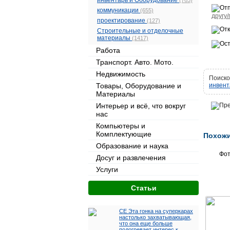
инвентарь и Оборудование
(763)
коммуникации
(655)
другу/
проектирование
(127)
Строительные и отделочные
материалы
(1417)
Работа
Транспорт. Авто. Мото.
Недвижимость
Поиско
Товары, Оборудование и
инвен
Материалы
Интерьер и всё, что вокруг
нас
Компьютеры и
Комплектующие
Похожи
Образование и наука
Фо
Досуг и развлечения
Услуги
Cтатьи
CE Эта гонка на суперкарах
настолько захватывающая,
что она еще больше
подогревает интерес к