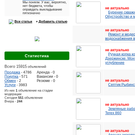
Мы поняли. У вас, вероятно,
нет бюджета, чтобы
не актуально
оправдать выкладывание
Бурение скважи
пятизначно
Обустройство и 
Все статьи
+
Добавить статью
не актуально
Ремонт и моде
водоснабжения в
не актуально
Ручная копка к
Статистика
Дзержинске. Мон
углубление
Всего 15915
объявлений
Продажа
- 4786
Аренда - 0
Покупка
- 571
Вакансии - 0
не актуально
Обмен
- 2
Резюме - 0
Септик Рыбинс
Услуги
- 3983
Из них
1
объявление на стадии
модерации
Сегодня
551
объявление
Вчера -
244
не актуально
Земляные рабо
Terex 860
не актуально