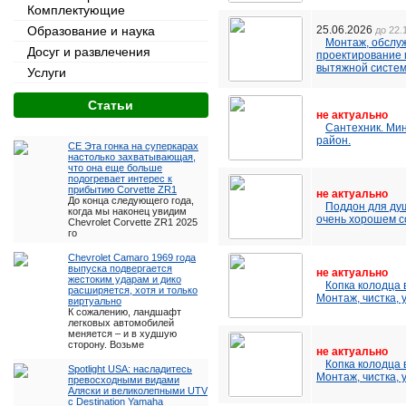
Комплектующие
Образование и наука
25.06.2026
до 22.
Монтаж, обслу
Досуг и развлечения
проектирование 
вытяжной систем
Услуги
Cтатьи
не актуально
Сантехник. Мин
район.
CE Эта гонка на суперкарах
настолько захватывающая,
что она еще больше
подогревает интерес к
прибытию Corvette ZR1
не актуально
До конца следующего года,
Поддон для ду
когда мы наконец увидим
очень хорошем с
Chevrolet Corvette ZR1 2025
го
Chevrolet Camaro 1969 года
выпуска подвергается
не актуально
жестоким ударам и дико
Копка колодца 
расширяется, хотя и только
Монтаж, чистка, 
виртуально
К сожалению, ландшафт
легковых автомобилей
меняется – и в худшую
сторону. Возьме
не актуально
Копка колодца 
Spotlight USA: насладитесь
Монтаж, чистка, 
превосходными видами
Аляски и великолепными UTV
с Destination Yamaha