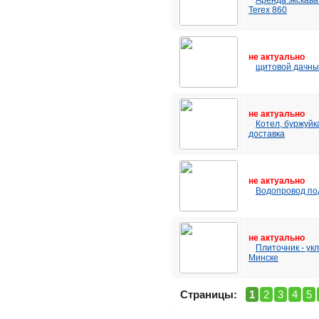
Аренда экскава
Terex 860
не актуально
щитовой дачны
не актуально
Котел, буржуйк
доставка
не актуально
Водопровод под
не актуально
Плиточник - укл
Минске
Страницы:
1
2
3
4
5