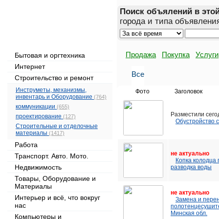
Поиск объялений в это
города и типа объявлени
Рубрикатор объявлений
Продажа
Покупка
Услуги
Бытовая и оргтехника
Интернет
Все
Строительство и ремонт
Инструметы, механизмы,
Фото
Заголовок
инвентарь и Оборудование
(764)
коммуникации
(655)
Разместили сего
проектирование
(127)
Обустройство 
Строительные и отделочные
материалы
(1417)
Работа
не актуально
Транспорт. Авто. Мото.
Копка колодца 
Недвижимость
разводка воды
Товары, Оборудование и
Материалы
не актуально
Интерьер и всё, что вокруг
Замена и пере
нас
полотенцесушите
Минская обл.
Компьютеры и